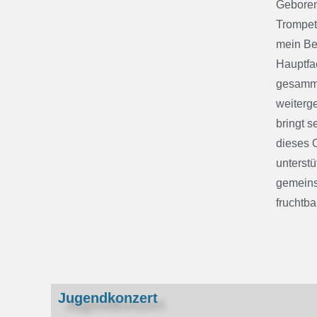
Geboren
Trompete
mein Be
Hauptfa
gesamme
weiterg
bringt s
dieses O
unterstü
gemeins
fruchtb
Jugendkonzert