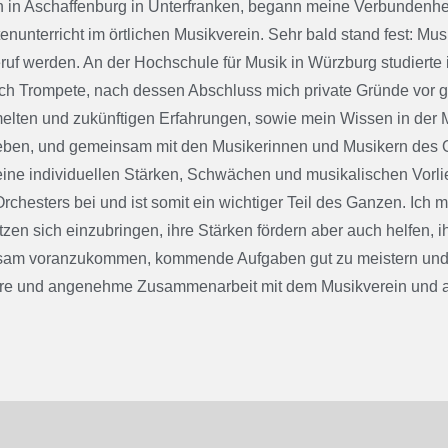
 in Aschaffenburg in Unterfranken, begann meine Verbundenhei
nunterricht im örtlichen Musikverein. Sehr bald stand fest: Mus
ruf werden. An der Hochschule für Musik in Würzburg studierte
ch Trompete, nach dessen Abschluss mich private Gründe vor g
lten und zukünftigen Erfahrungen, sowie mein Wissen in der Mu
eben, und gemeinsam mit den Musikerinnen und Musikern des 
eine individuellen Stärken, Schwächen und musikalischen Vorli
rchesters bei und ist somit ein wichtiger Teil des Ganzen. Ich
tzen sich einzubringen, ihre Stärken fördern aber auch helfen
am voranzukommen, kommende Aufgaben gut zu meistern und neu
are und angenehme Zusammenarbeit mit dem Musikverein und au