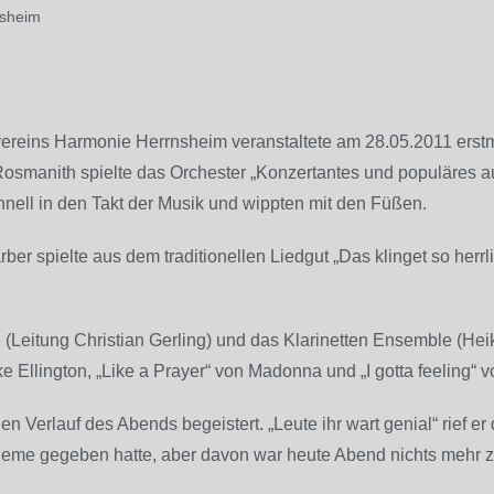
nsheim
reins Harmonie Herrnsheim veranstaltete am 28.05.2011 erstma
Rosmanith spielte das Orchester „Konzertantes und populäres 
hnell in den Takt der Musik und wippten mit den Füßen.
r spielte aus dem traditionellen Liedgut „Das klinget so herrlic
 (Leitung Christian Gerling) und das Klarinetten Ensemble (He
e Ellington, „Like a Prayer“ von Madonna und „I gotta feeling“
 Verlauf des Abends begeistert. „Leute ihr wart genial“ rief e
bleme gegeben hatte, aber davon war heute Abend nichts mehr z