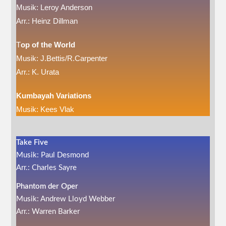
Musik: Leroy Anderson
Arr.: Heinz Dillman
T
op of the World
Musik: J.Bettis/R.Carpenter
Arr.: K. Urata
Kumbayah Variations
Musik: Kees Vlak
Take Five
Musik: Paul Desmond
Arr.: Charles Sayre
Phantom der Oper
Musik: Andrew Lloyd Webber
Arr.: Warren Barker