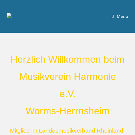
Menü
Herzlich Willkommen beim
Musikverein Harmonie
e.V.
Worms-Herrnsheim
Mitglied im Landesmusikverband Rheinland-